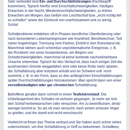
Sehr verbreitet sind
Ein- und Durchschlafstörungen
(Fachbegriff:
Insomnien). Typisch hierfür sind Einschlafschwierigkeiten, häufiges
Erwachen in der Nacht, Wiedereinschlafschwierigkeiten, zu frühes
Erwachen am Morgen, das Gefühl von Leichtschlaf bzw. „nicht richtig tief
zu schlafen" sowie der Eindruck von unerholsamem und zu wenig
Schlaf.
Schlafprobleme entstehen oft in Phasen beruflicher Überforderung oder
nach besonderen Lebensereignissen wie Krankheit, Berufswechsel, Tod
naher Angehöriger, Trennung vom Partner, Eintritt in den Ruhestand etc.
Manchmal stehen auch scheinbar unproblematische Ereignisse, z. B.
die Rückkehr von einer Auslandsreise, am Beginn von
Schlafschwierigkeiten, manchmal ist keine konkrete nachvollziehbare
Ursache erkennbar. Typisch für den Verlauf ist, dass nach einiger Zeit die
auslösenden Gründe weggefallen sind oder keine Rolle mehr spielen,
die Schlafstörung aber trotzdem anhält und an Schwere evtl. noch
zunimmt, z. B. in der Form, dass zu den anfänglichen Einschlafstörungen
später Durchschlafstörungen hinzukommen. Man spricht dann von einer
verselbständigten oder gar chronischen
Schlafstörung.
Betroffene geraten dann schnell in einen
Teufelskreislauf
. Die
Unbefangenheit des Schlafes ist verloren gegangen. Je mehr sie sich
den Schlaf herbeiwünschen oder versuchen, ihn zu beeinflussen, desto
weniger kommt er. So als ob man versucht, nach einem scheuen Vogel
zu greifen, und ihn damit erst recht verscheucht.
Vielleicht ist Ihnen das Thema vertraut und Sie haben auch schon vieles
unternommen, um Ihre Schlafstörung in Griff zu bekommen: Schlaftees,