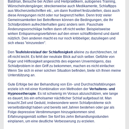
Baldrian, Besuche bei Ärzten und Heilpraktikern, autogenes Training,
Wünschelrutengänger, streckenweise auch Medikamente, Schlaftipps
aus Wochenzeitschriften etc., um dann frustriert festzustellen, dass auch
diese Anregungen nicht oder nur begrenzt helfen. Denn trotz vieler
Gemeinsamkeiten bei Betroffenen können die Bedingungen, die Ihr
Schlafproblem aufrechterhalten ganz anders sein. Pauschale
Änderungsvorschläge helfen dann oft nicht weiter. Beispielsweise
wirken Entspannungsverfahren auf den einen schlaffördernd und damit
nützlich. Den anderen macht es nur noch kribbeliger, dazuliegen und
sich etwas "einzureden".
Den
Teufelskreislauf der Schlaflosigkeit
alleine zu durchbrechen, ist
oft nicht leicht. Es fehlt der neutrale Blick auf sich selber. Gefühle von
Ärger und Hilflosigkeit angesichts des eigenen Unvermögens, das
Schlafproblem in den Griff zu bekommen, machen es nicht einfacher.
Wenn Sie sich in einer solchen Situation befinden, biete ich Ihnen meine
Unterstützung an.
Gute Erfolge bei der Behandlung von Ein- und Durchschlafstörungen
erziele ich mit einer Kombination von Methoden der
Verhaltens- und
Hypnosetherapie
. Es ist schwierig im Voraus abzuschätzen, wie lange
es dauert, bis ein erholsamer nächtlicher Schlaf aufgebaut ist. Man
braucht Zeit und Geduld, insbesondere wenn Schlafprobleme sich
verselbständigt haben und bereits seit Jahren bestehen oder gar als
Folge depressive Verstimmungen hinzugekommen sind.
Erfahrungsgemäß sollten Sie fünf bis zehn Behandlungsstunden
einplanen, um eine deutliche Verbesserung zu erzielen.