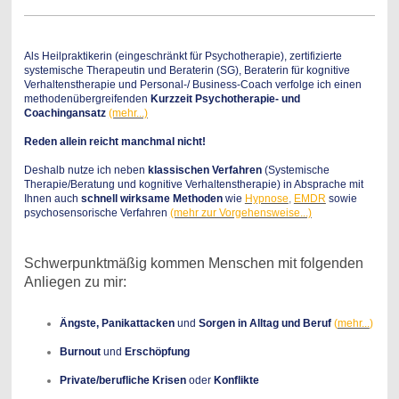
Als Heilpraktikerin (eingeschränkt für Psychotherapie), zertifizierte
systemische Therapeutin und Beraterin (SG), Beraterin für kognitive
Verhaltenstherapie und Personal-/ Business-Coach verfolge ich einen
methodenübergreifenden
Kurzzeit Psychotherapie- und
Coachingansatz
(mehr...)
Reden allein reicht manchmal nicht!
Deshalb nutze ich neben
klassischen Verfahren
(Systemische
Therapie/Beratung und kognitive Verhaltenstherapie) in Absprache mit
Ihnen auch
schnell wirksame Methoden
wie
Hypnose
,
EMDR
sowie
psychosensorische Verfahren
(mehr zur Vorgehensweise...)
Schwerpunktmäßig kommen Menschen mit folgenden
Anliegen zu mir:
Ängste, Panikattacken
und
Sorgen in Alltag und Beruf
(
mehr...
)
Burnout
und
Erschöpfung
Private/berufliche Krisen
oder
Konflikte