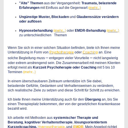
"Alte" Themen
aus der Vergangenheit
:
Traumata, belastende
Erfahrungen
mit Einfluss auf die Gegenwart
(
mehr...)
Ungünstige Muster, Blockaden
und
Glaubenssätze verändern
oder auflösen
Hypnosebehandlung
(mehr...)
oder
EMDR-Behandlung
(mehr...)
zu unterschiedlichen Themen
Wenn Sie sich in einer solchen Situation befinden, biete ich Ihnen meine
Unterstützung in Form von
Psychotherapie
oder
Coaching
an. Eine
–
–
solche Begleitung muss
entgegen vieler Vorurteile
nicht langwierig
oder extrem anstrengend sein. Die Zusammenarbeit mit meinen Klienten
erfolgt meist als
Kurzzeit Psychoherapie oder Coaching
mit 5 bis 10
Terminen
(mehr...)
In einem überschaubaren Zeitraum unterstütze ich Sie dabei,
belastende Gefühle, Gedanken und Verhaltensweisen zu verändern,
sich realistische Ziele zu setzen und diese Schritt für Schritt zu erreichen.
Ich biete Ihnen meine Unterstützung auch für den
Übergang
an, bis Sie
einen Therapieplatz bekommen, der von der gesetzlichen Krankenkasse
bezahlt wird.
Ich arbeite mit Methoden aus
systemischer Therapie und
Beratung
,
kognitiver Verhaltenstherapie
,
lösungsorientiertem
Kurzzeitcoaching,
Hypnosetherapie
,
und
EMDR
. Mein Angebot richtet